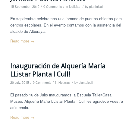
/
/
/
15 September, 2015
0 Comments
in
Noticias
by
plantaicull
En septiembre celebramos una jornada de puertas abiertas para
centros escolares. En el evento contamos con la asistencia del
alcalde de Alboraya.
Read more
→
Inauguración de Alquería María
LListar Planta I Cull!
/
/
/
20 July, 2015
0 Comments
in
Noticias
by
plantaicull
El pasado 16 de Julio inauguramos la Escuela Taller-Casa
Museo. Alquería María LListar Planta i Cull les agradece vuestra
asistencia.
Read more
→