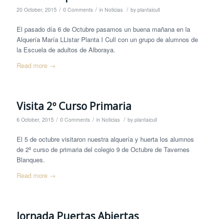
/
/
/
20 October, 2015
0 Comments
in
Noticias
by
plantaicull
El pasado día 6 de Octubre pasamos un buena mañana en la
Alquería María LListar Planta I Cull con un grupo de alumnos de
la Escuela de adultos de Alboraya.
Read more
→
Visita 2º Curso Primaria
/
/
/
6 October, 2015
0 Comments
in
Noticias
by
plantaicull
El 5 de octubre visitaron nuestra alquería y huerta los alumnos
de 2º curso de primaria del colegio 9 de Octubre de Tavernes
Blanques.
Read more
→
Jornada Puertas Abiertas