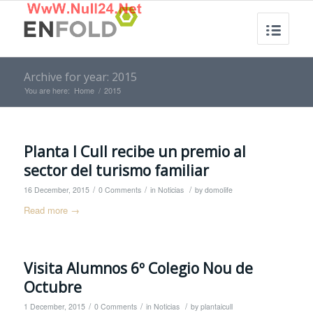
Archive for year: 2015
You are here:
Home
/
2015
Planta I Cull recibe un premio al
sector del turismo familiar
/
/
/
16 December, 2015
0 Comments
in
Noticias
by
domolife
Read more
→
Visita Alumnos 6º Colegio Nou de
Octubre
/
/
/
1 December, 2015
0 Comments
in
Noticias
by
plantaicull