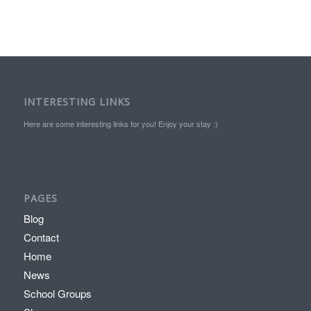
INTERESTING LINKS
Here are some interesting links for you! Enjoy your stay :)
PAGES
Blog
Contact
Home
News
School Groups