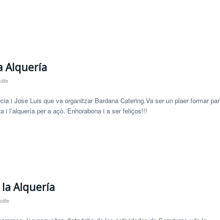
a Alquería
life
a i Jose Luis que va organitzar Bardana Catering.Va ser un plaer formar par
ta i l’alquería per a açò. Enhorabona i a ser feliços!!!
la Alquería
life