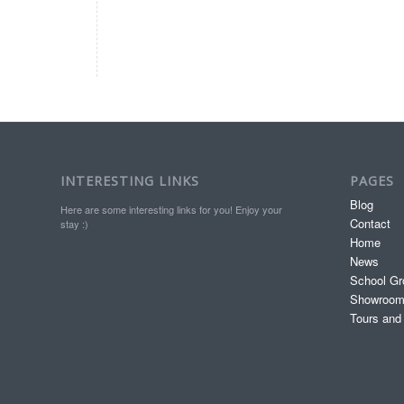
INTERESTING LINKS
PAGES
Blog
Here are some interesting links for you! Enjoy your
Contact
stay :)
Home
News
School Gr
Showroo
Tours and