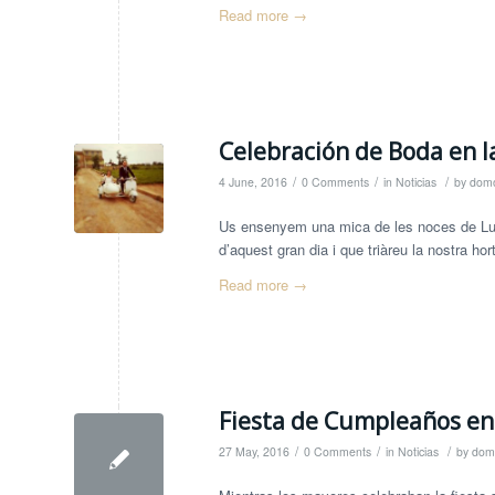
Read more
→
Celebración de Boda en l
/
/
/
4 June, 2016
0 Comments
in
Noticias
by
domo
Us ensenyem una mica de les noces de Luci
d’aquest gran dia i que triàreu la nostra hor
Read more
→
Fiesta de Cumpleaños en 
/
/
/
27 May, 2016
0 Comments
in
Noticias
by
domo