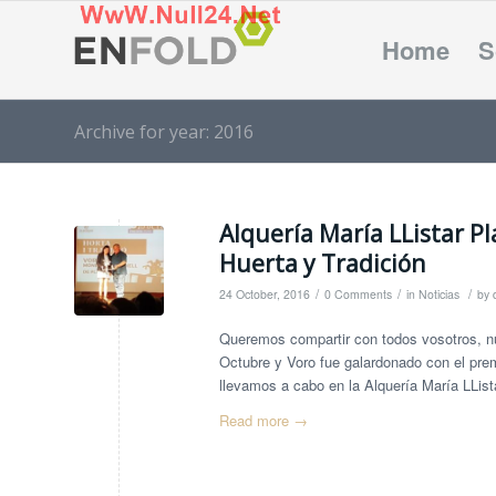
Home
S
Archive for year: 2016
Alquería María LListar Pl
Huerta y Tradición
/
/
/
24 October, 2016
0 Comments
in
Noticias
by
Queremos compartir con todos vosotros, nue
Octubre y Voro fue galardonado con el prem
llevamos a cabo en la Alquería María LLista
Read more
→