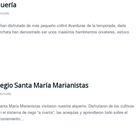
quería
molife
han disfrutado de más pequeño collint #verduras de la temporada, darle
 horchata han demostrado ser unos maestros hambrientos orxateres, estuvo
olegio Santa María Marianistas
domolife
nta María Marianistas visitaron nuestra alquería. Disfrutaron de los cultivos
 el sistema de riego “a manta”, las acequias y aprendieron todo sobre el
ncionamiento…