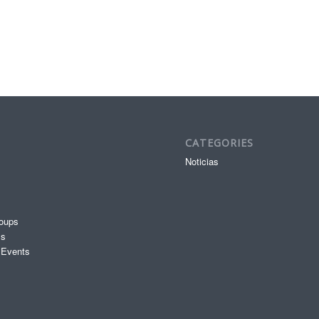
CATEGORIES
Noticias
oups
ms
 Events