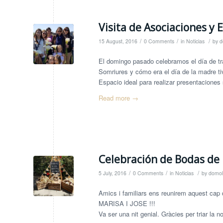
Visita de Asociaciones y 
/
/
/
15 August, 2016
0 Comments
in
Noticias
by
d
El domingo pasado celebramos el día de tr
Somriures y cómo era el día de la madre ti
Espacio ideal para realizar presentaciones
Read more
→
Celebración de Bodas de 
/
/
/
5 July, 2016
0 Comments
in
Noticias
by
domol
Amics i familiars ens reunirem aquest cap 
MARISA I JOSE !!!
Va ser una nit genial. Gràcies per triar la n