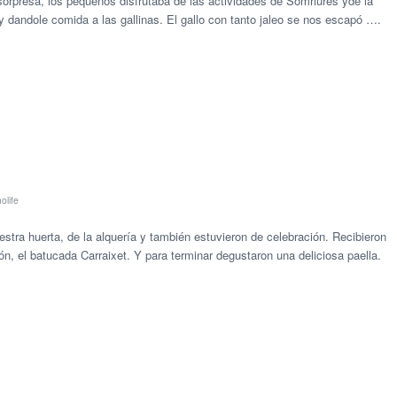
sorpresa, los pequeños disfrutaba de las actividades de Somriures yde la
 dandole comida a las gallinas. El gallo con tanto jaleo se nos escapó ….
olife
estra huerta, de la alquería y también estuvieron de celebración. Recibieron
n, el batucada Carraixet. Y para terminar degustaron una deliciosa paella.