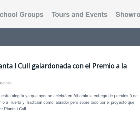
chool Groups
Tours and Events
Showr
anta I Cull galardonada con el Premio a la
domolife
stra alegría ya que ayer se celebró en Alboraia la entrega de premios 9 de
io a Huerta y Tradición como labrador pero sobre todo por el proyecto que
r Planta i Cull.