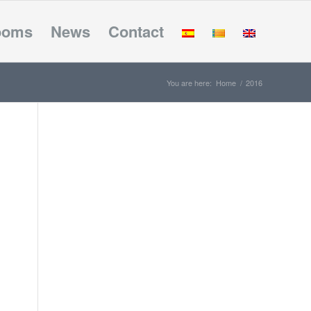
ooms
News
Contact
You are here:
Home
/
2016