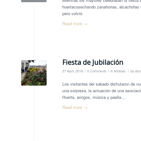
Mientras los mayores celebraban la fiesta 
huertacosechando zanahorias, alcachofas y
pero volvió.
Read more
→
Fiesta de Jubilación
/
/
/
27 April, 2016
0 Comments
in
Noticias
by
dom
Los visitantes del sabado disfrutaron de nu
una sorpresa, la actuación de una asociació
Huerta, amigos, música y paella…
Read more
→