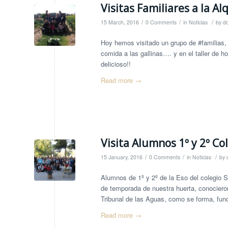
Visitas Familiares a la Al
/
/
/
15 March, 2016
0 Comments
in
Noticias
by
do
Hoy hemos visitado un grupo de #familias, 
comida a las gallinas…. y en el taller de
delicioso!!
Read more
→
Visita Alumnos 1º y 2º C
/
/
/
15 January, 2016
0 Comments
in
Noticias
by
Alumnos de 1º y 2º de la Eso del colegio Sa
de temporada de nuestra huerta, conocieron
Tribunal de las Aguas, como se forma, fu
Read more
→