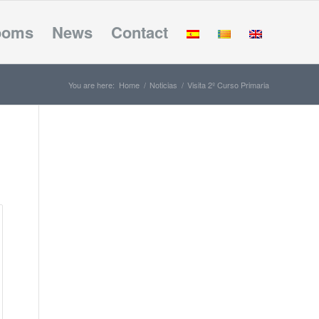
ooms
News
Contact
You are here:
Home
/
Noticias
/
Visita 2º Curso Primaria