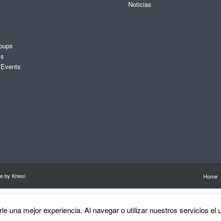
Noticias
oups
ms
 Events
 by Kriesi
Home
English
Español
Valencià
erle una mejor experiencia. Al navegar o utilizar nuestros servicios e