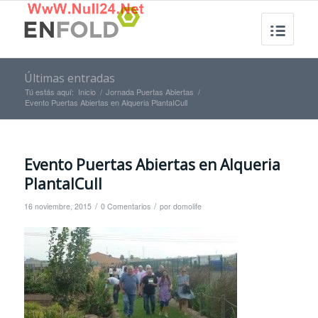
Últimas entradas
Tú estás aquí:
Inicio
/
Jornada Puertas Abiertas
/
Evento Puertas Abiertas en Alqueria PlantaICull
Evento Puertas Abiertas en Alqueria
PlantaICull
/
/
16 noviembre, 2015
0 Comentarios
por
domolife