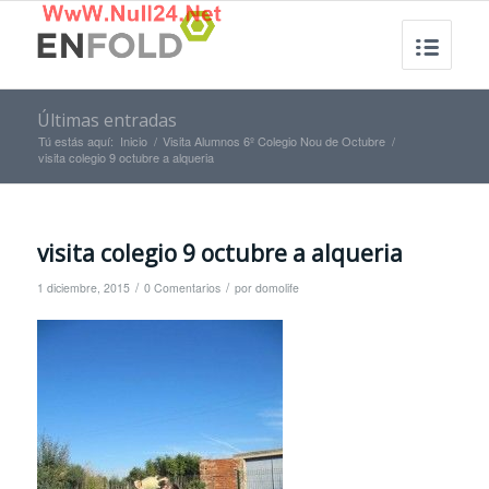
Últimas entradas
Tú estás aquí:
Inicio
/
Visita Alumnos 6º Colegio Nou de Octubre
/
visita colegio 9 octubre a alqueria
visita colegio 9 octubre a alqueria
/
/
1 diciembre, 2015
0 Comentarios
por
domolife