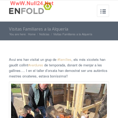
Visitas Familiares a la Alquería
You are here:
Home
/
Noticias
/
Visitas Familiares a la Alquería
Avui ens han visitat un grup de
#famílies
, els més xicotets han
gaudit collint
#verdures
de temporada, donant de menjar a les
gallines…. I en el taller d’orxata han demostrat ser uns autèntics
mestres orxateres, estava boníssima!!